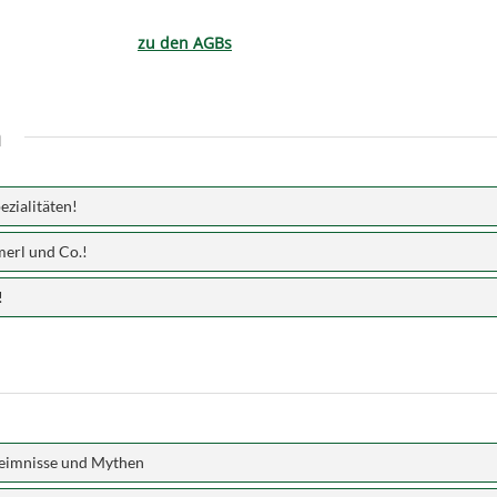
zu den AGBs
n
zialitäten!
merl und Co.!
!
heimnisse und Mythen