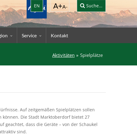
EN
Suche...
gion
Service
Kontakt
Aktivitäten
Spielplätze
ürfnisse. Auf zeitgemäßen Spielplätzen sollen
 können. Die Stadt Marktoberdorf bietet 27
uf geachtet, dass die Geräte – von der Schaukel
traktiv sind.