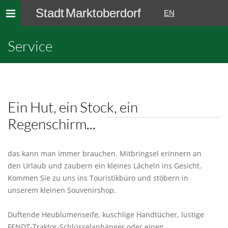
Stadt Marktoberdorf
Toggle
EN
navigation
Service
Ein Hut, ein Stock, ein
Regenschirm...
das kann man immer brauchen. Mitbringsel erinnern an
den Urlaub und zaubern ein kleines Lächeln ins Gesicht.
Kommen Sie zu uns ins Touristikbüro und stöbern in
unserem kleinen Souvenirshop.
Duftende Heublumenseife, kuschlige Handtücher, lustige
FENDT-Traktor-Schlüsselanhänger oder einen