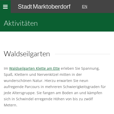
Stadt Marktoberdorf
Toggle
EN
navigation
Aktivitäten
Waldseilgarten
Im
Waldseilgarten Klette am Ette
erleben Sie Spannung,
Spaß, Klettern und Nervenkitzel mitten in der
wunderschönen Natur. Hierzu erwarten Sie neun
aufregende Parcours in mehreren Schwierigkeitsgraden für
jede Altersgruppe. Sie fangen am Boden an und kämpfen
sich in Schwindel erregende Höhen von bis zu zwölf
Metern.