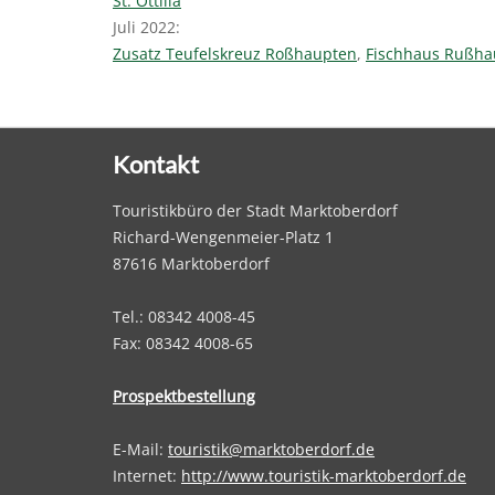
St. Ottilia
Juli 2022:
Zusatz Teufelskreuz Roßhaupten
,
Fischhaus Rußha
Kontakt
Touristikbüro der Stadt Marktoberdorf
Richard-Wengenmeier-Platz 1
87616 Marktoberdorf
Tel.: 08342 4008-45
Fax: 08342 4008-65
Prospektbestellung
E-Mail:
touristik@marktoberdorf.de
Internet:
http://www.touristik-marktoberdorf.de