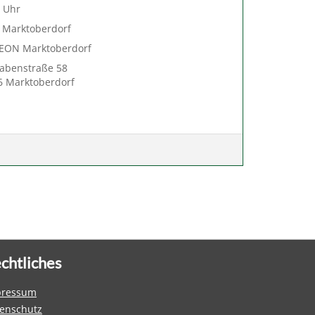
 Uhr
 Marktoberdorf
ON Marktoberdorf
abenstraße 58
6 Marktoberdorf
chtliches
pressum
enschutz