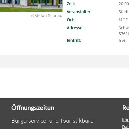
Zeit:
20:00
Veranstalter:
Stadt
©Stefan Schmid
Ort:
MODE
Adresse:
Schw
8761
Eintritt:
frei
Öffnungszeiten
Re
Bürgerservice- und Touristikbüro
Im
Dat