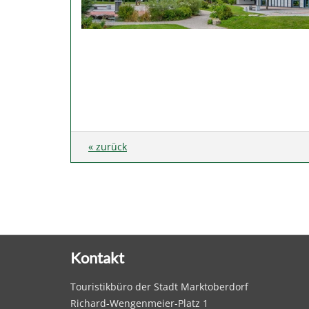
« zurück
Kontakt
Touristikbüro der Stadt Marktoberdorf
Richard-Wengenmeier-Platz 1