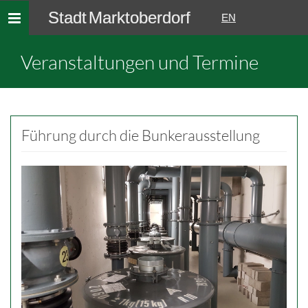
Stadt Marktoberdorf
Toggle
EN
navigation
Veranstaltungen und Termine
Führung durch die Bunkerausstellung