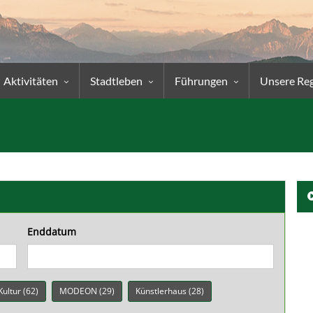
Aktivitäten
Stadtleben
Führungen
Unsere Re
Enddatum
Kultur (62)
MODEON (29)
Künstlerhaus (28)