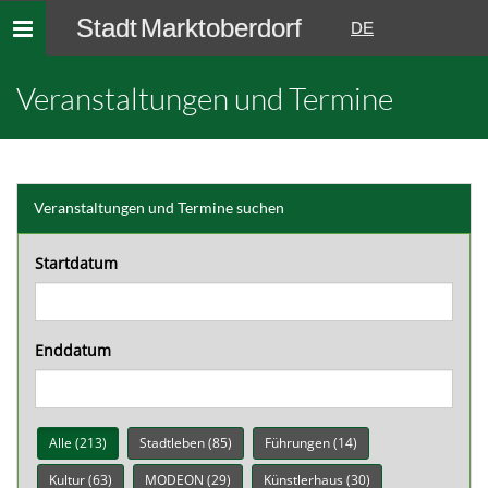
Stadt Marktoberdorf
Toggle
DE
navigation
Veranstaltungen und Termine
Veranstaltungen und Termine suchen
Startdatum
Enddatum
Alle (213)
Stadtleben (85)
Führungen (14)
Kultur (63)
MODEON (29)
Künstlerhaus (30)